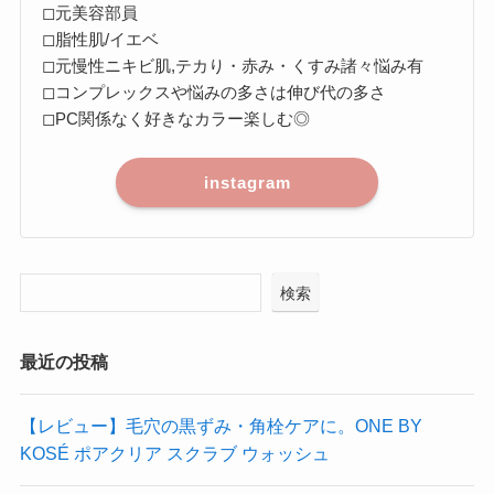
◻︎元美容部員
◻︎脂性肌/イエベ
◻︎元慢性ニキビ肌,テカり・赤み・くすみ諸々悩み有
◻︎コンプレックスや悩みの多さは伸び代の多さ
◻︎PC関係なく好きなカラー楽しむ◎
instagram
検索
最近の投稿
【レビュー】毛穴の黒ずみ・角栓ケアに。ONE BY
KOSÉ ポアクリア スクラブ ウォッシュ