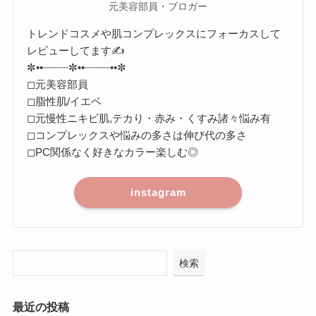
元美容部員・ブロガー
トレンドコスメや肌コンプレックスにフォーカスして
レビューしてます✍️
✼••┈┈┈┈✼••┈┈┈┈••✼
◻︎元美容部員
◻︎脂性肌/イエベ
◻︎元慢性ニキビ肌,テカり・赤み・くすみ諸々悩み有
◻︎コンプレックスや悩みの多さは伸び代の多さ
◻︎PC関係なく好きなカラー楽しむ◎
instagram
検索
最近の投稿