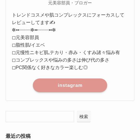
元美容部員・ブロガー
トレンドコスメや肌コンプレックスにフォーカスして
レビューしてます✍️
✼••┈┈┈┈✼••┈┈┈┈••✼
◻︎元美容部員
◻︎脂性肌/イエベ
◻︎元慢性ニキビ肌,テカり・赤み・くすみ諸々悩み有
◻︎コンプレックスや悩みの多さは伸び代の多さ
◻︎PC関係なく好きなカラー楽しむ◎
instagram
検索
最近の投稿