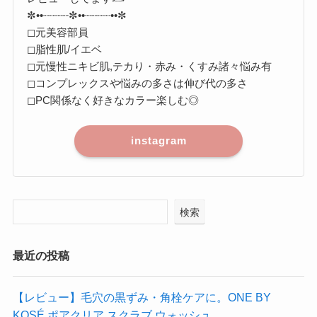
✼••┈┈┈┈✼••┈┈┈┈••✼
◻︎元美容部員
◻︎脂性肌/イエベ
◻︎元慢性ニキビ肌,テカり・赤み・くすみ諸々悩み有
◻︎コンプレックスや悩みの多さは伸び代の多さ
◻︎PC関係なく好きなカラー楽しむ◎
instagram
検索
最近の投稿
【レビュー】毛穴の黒ずみ・角栓ケアに。ONE BY
KOSÉ ポアクリア スクラブ ウォッシュ