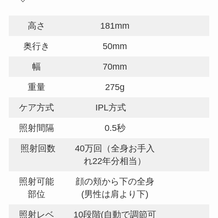
高さ
181mm
奥行き
50mm
幅
70mm
重量
275g
ケア方式
IPL方式
照射間隔
0.5秒
照射回数
40万回（全身お手入
れ22年分相当）
照射可能
顔の頬から下の全身
部位
(男性は肩より下)
照射レベ
10段階(自動で調節可