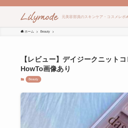
Lilymode
元美容部員のスキンケア・コスメレポ✍
ホーム
Beauty
【レビュー】デイジークニット
HowTo画像あり
Beauty