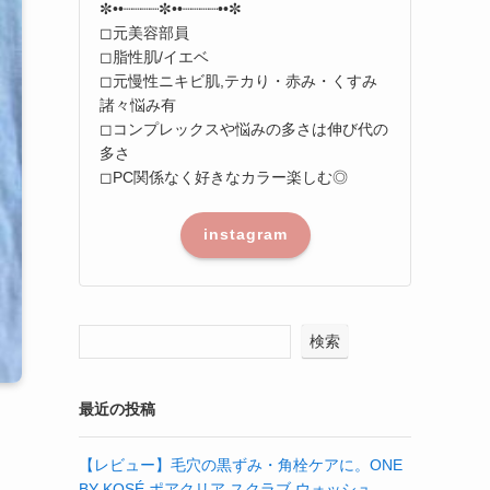
✼••┈┈┈┈✼••┈┈┈┈••✼
◻︎元美容部員
◻︎脂性肌/イエベ
◻︎元慢性ニキビ肌,テカり・赤み・くすみ
諸々悩み有
◻︎コンプレックスや悩みの多さは伸び代の
多さ
◻︎PC関係なく好きなカラー楽しむ◎
instagram
検索
最近の投稿
【レビュー】毛穴の黒ずみ・角栓ケアに。ONE
BY KOSÉ ポアクリア スクラブ ウォッシュ